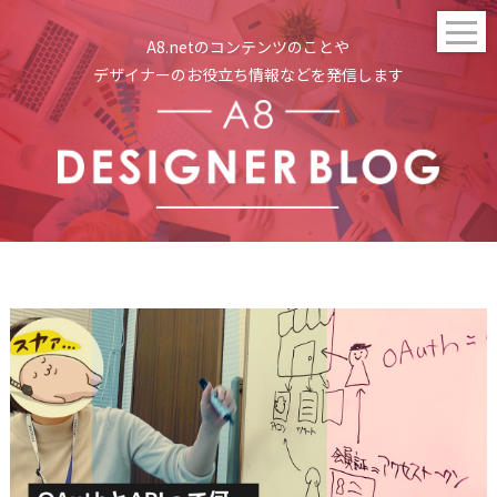
t
A8.netのコンテンツのことや
o
g
デザイナーのお役立ち情報などを発信します
g
l
e
n
a
v
i
g
a
t
i
o
n