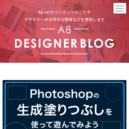
t
A8.netのコンテンツのことや
o
g
デザイナーのお役立ち情報などを発信します
g
l
e
n
a
v
i
g
a
t
i
o
n