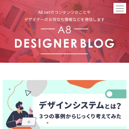
t
A8.netのコンテンツのことや
o
g
デザイナーのお役立ち情報などを発信します
g
l
e
n
a
v
i
g
a
t
i
o
n